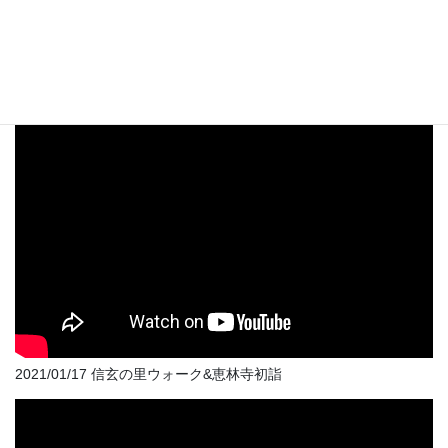
2021/11/14 勝頼転生の道シリーズ第2回（韮崎-塩崎）
2021/01/17 信玄の里ウォーク&恵林寺初詣