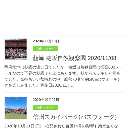
寒い冬特有の青空のもと、旧若草地区の甲斐源氏ゆかりの地を歩
きました。総勢77名。実施日2020/12/13各場所の説明も入れてみ
ました。音が出ますので周囲に配慮してご覧ください。約9分の動
画です↓ こちら↓は集合写真です […]
2020年11月13日
月例ウォーク
韮崎 穂坂自然観察園 2020/11/08
甲府盆地は朝霧の濃い日でしたが、穂坂自然観察園は標高600メー
トルなので下界の朝霧より上にあります。朝からスッキリと青空
でした。気持ちいい秋晴れの中、総勢78名で約5Kmのウォーキン
グを楽しみました。実施日2020/11 […]
2020年10月21日
月例ウォーク
信州スカイパーク(バスウォーク)
2020年10月11日(日) 心配された台風14号の影響も殆ど無くな