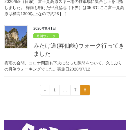
2020/8/9（日曜） 富士見高原スキー場の駐車場に集合し上を目指
しました。 梅雨も明けた甲府盆地（下界）は35.6℃ ここ富士見高
原は標高1300以上なので約26 […]
2020年8月1日
月例ウォーク
みたけ道(昇仙峡)ウォーク行ってき
ました
梅雨の合間、コロナ問題も下火になった隙間をついて、久しぶり
の月例ウォーキングでした。実施日2020/07/12
投
固
固
固
«
1
…
7
8
稿
定
定
定
ペ
ペ
ペ
の
ー
ー
ー
ペ
ジ
ジ
ジ
ー